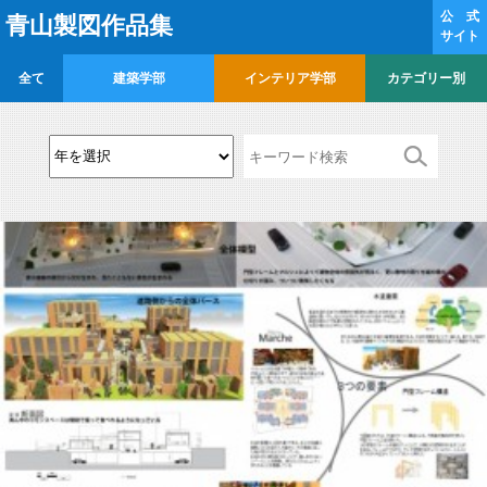
公 式
青山製図作品集
サイト
全て
建築学部
インテリア学部
カテゴリー別