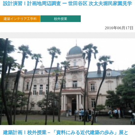
設計演習Ⅰ計画地周辺調査 ー 世田谷区 次太夫堀民家園見学
建築インテリア工学科
校外授業
2016年06月17日
建築計画Ⅰ校外授業－「資料にみる近代建築の歩み」展と