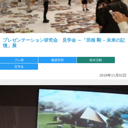
プレゼンテーション研究会 見学会 ～「田根 剛 ─ 未来の記
憶」展
プレ研
建築学部
校外活動
見学会
2018年11月02日