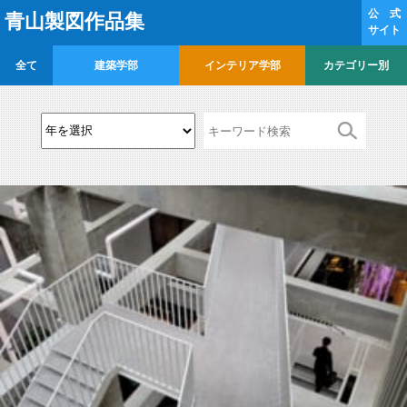
公 式
青山製図作品集
サイト
全て
建築学部
インテリア学部
カテゴリー別