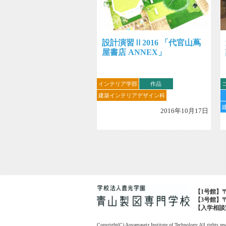
設計演習Ⅱ2016 「代官山蔦
屋書店 ANNEX」
インテリア学部
作品
建築インテリアデザイン科
2016年10月17日
【1号館】〒1
【3号館】〒1
【入学相談室・広
Copyright(C) Aoyamaseiz Institute of Technology All rights res