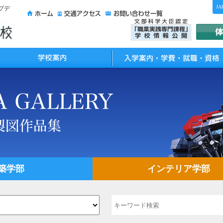
JA
プデ
校案内
入学案内・学費・就職・資格
築学部
インテリア学部