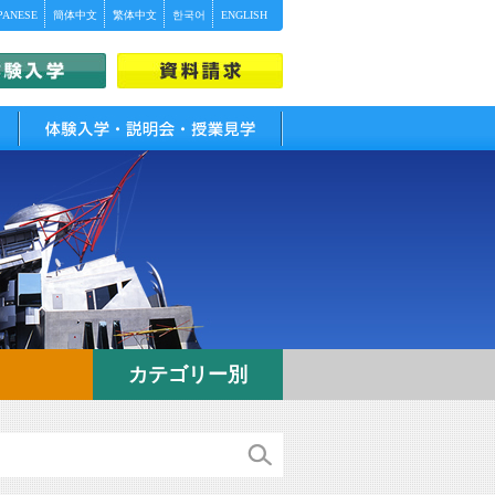
PANESE
簡体中文
繁体中文
한국어
ENGLISH
体験入学・説明会・授業見学
カテゴリー別