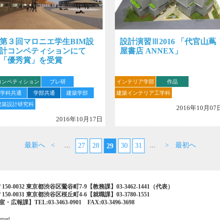
第３回マロニエ学生BIM設
設計演習Ⅲ2016 「代官山蔦
計コンペティションにて
屋書店 ANNEX」
「優秀賞」を受賞
コンペティション
プレ研
インテリア学部
作品
学科共通
学部共通
建築学部
建築インテリア工学科
建築設計研究科
2016年10月07
2016年10月17日
最新へ
<
...
...
>
最初へ
27
28
30
31
29
50-0032 東京都渋谷区鶯谷町7-9【教務課】03-3462-1441（代表）
50-0031 東京都渋谷区桜丘町4-6【就職課】03-3780-1551
報課】TEL:03-3463-0901 FAX:03-3496-3698
erved.