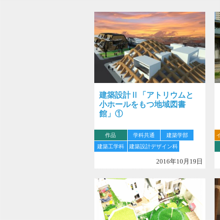
建築設計Ⅱ「アトリウムと
小ホールをもつ地域図書
館」①
作品
学科共通
建築学部
建築工学科
建築設計デザイン科
2016年10月19日