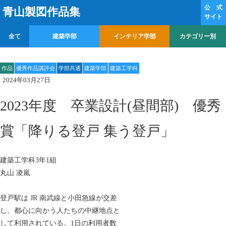
公 式
青山製図作品集
サイト
全て
建築学部
インテリア学部
カテゴリー別
作品
優秀作品講評会
学部共通
建築学部
建築工学科
2024年03月27日
2023年度 卒業設計(昼間部) 優秀
賞「降りる登戸 集う登戸」
建築工学科3年1組
丸山 凌嵐
登戸駅は JR 南武線と小田急線が交差
し、都心に向かう人たちの中継地点と
して利用されている。1日の利用者数