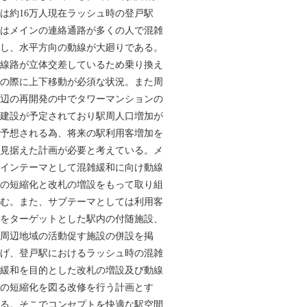
は約16万人現在ラッシュ時の登戸駅
はメインの連絡通路が多くの人で混雑
し、水平方向の動線が大廻りである。
線路が立体交差しているため乗り換え
の際に上下移動が必須な状況。また周
辺の再開発の中でタワーマンションの
建設が予定されており駅周人口増加が
予想される為、将来の駅利用客増加を
見据えた計画が必要と考えている。メ
インテーマとして混雑緩和に向け動線
の短縮化と改札の増設をもって取り組
む。また、サブテーマとしては利用客
をターゲットとした駅内の付随施設、
周辺地域の活動促す施設の併設を掲
げ、登戸駅におけるラッシュ時の混雑
緩和を目的とした改札の増設及び動線
の短縮化を図る改修を行う計画とす
る。そこでコンセプトを快適な駅空間