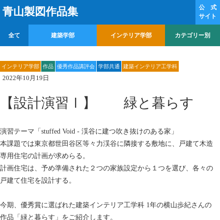
公 式
青山製図作品集
サイト
全て
建築学部
インテリア学部
カテゴリー別
インテリア学部
作品
優秀作品講評会
学部共通
建築インテリア工学科
2022年10月19日
【設計演習Ⅰ】 緑と暮らす
演習テーマ「stuffed Void - 渓谷に建つ吹き抜けのある家」
本課題では東京都世田谷区等々力渓谷に隣接する敷地に、戸建て木造
専用住宅の計画が求めらる。
計画住宅は、予め準備された２つの家族設定から１つを選び、各々の
戸建て住宅を設計する。
今期、優秀賞に選ばれた建築インテリア工学科 1年の横山歩紀さんの
作品「緑と暮らす」をご紹介します。