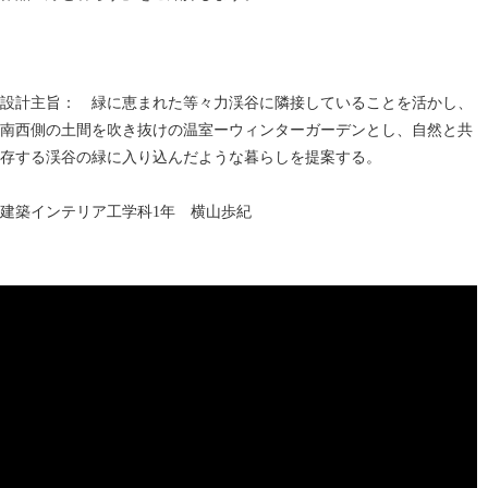
設計主旨： 緑に恵まれた等々力渓谷に隣接していることを活かし、
南西側の土間を吹き抜けの温室ーウィンターガーデンとし、自然と共
存する渓谷の緑に入り込んだような暮らしを提案する。
建築インテリア工学科1年 横山歩紀