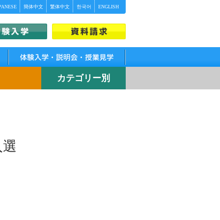
PANESE
簡体中文
繁体中文
한국어
ENGLISH
体験入学・説明会・授業見学
カテゴリー別
入選