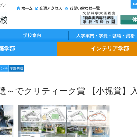
JA
プデ
校案内
入学案内・学費・就職・資格
築学部
インテリア学部
イン科
学部共通
ie選～でクリティーク賞 【小堀賞】