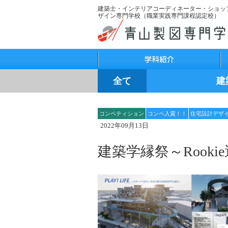
建築士・インテリアコーディネーター・ショッ
ザイン専門学校（職業実践専門課程認定校）
学科紹介
学
全て
建
コンペティション
コンペ入賞！！
住宅設計デザ
2022年09月13日
建築学縁祭～Rook