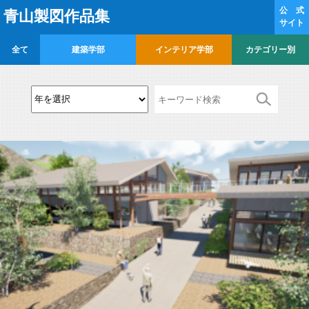
公 式
青山製図作品集
サイト
全て
建築学部
インテリア学部
カテゴリー別