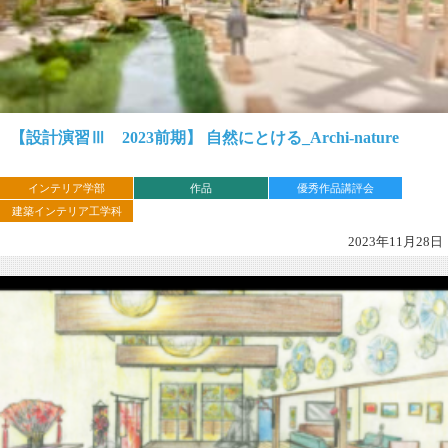
【設計演習Ⅲ 2023前期】 自然にとける_Archi-nature
インテリア学部
作品
優秀作品講評会
建築インテリア工学科
2023年11月28日