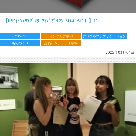
【iPD(ｲﾝﾃﾘｱﾌﾟﾛﾀﾞｸﾄﾃﾞｻﾞｲﾝ)+3D-CADⅡ】C …
３D-CG
インテリア学部
デジタルファブリケーション
ものつくり
建築インテリア工学科
2025年03月04日