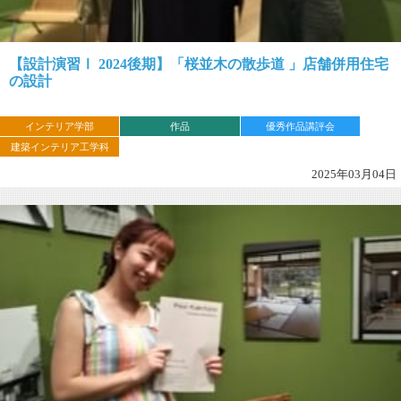
【設計演習Ⅰ 2024後期】「桜並木の散歩道 」店舗併用住宅
の設計
インテリア学部
作品
優秀作品講評会
建築インテリア工学科
2025年03月04日