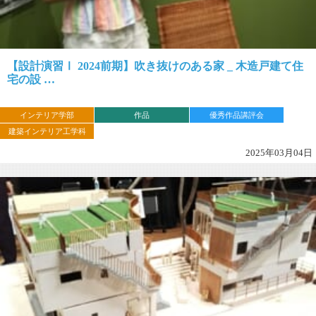
【設計演習Ⅰ 2024前期】吹き抜けのある家 _ 木造戸建て住
宅の設 …
インテリア学部
作品
優秀作品講評会
建築インテリア工学科
2025年03月04日