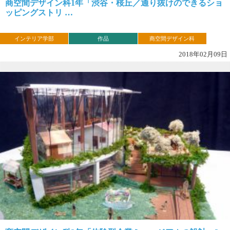
商空間デザイン科1年「渋谷・桜丘／通り抜けのできるショ
ッピングストリ …
インテリア学部
作品
商空間デザイン科
2018年02月09日