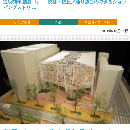
進級制作(設計Ⅱ) 「渋谷・桜丘／通り抜けのできるショッ
ピングストリ …
インテリア学部
作品
商空間デザイン科
2018年02月16日