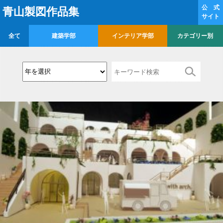
公 式
青山製図作品集
サイト
全て
建築学部
インテリア学部
カテゴリー別