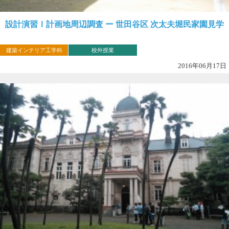
設計演習Ⅰ計画地周辺調査 ー 世田谷区 次太夫堀民家園見学
建築インテリア工学科
校外授業
2016年06月17日