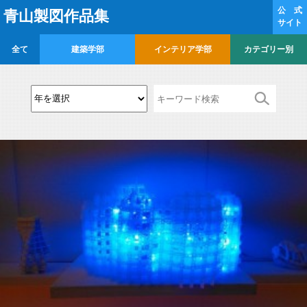
公 式
青山製図作品集
サイト
全て
建築学部
インテリア学部
カテゴリー別