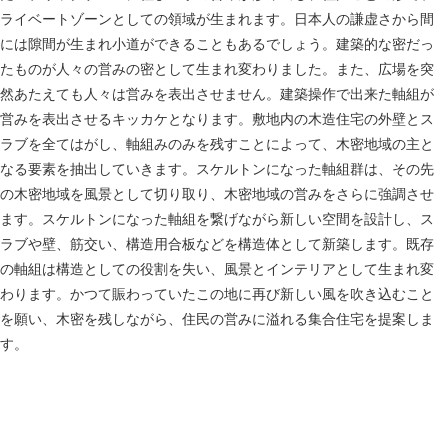
ライベートゾーンとしての領域が生まれます。日本人の謙虚さから間
には隙間が生まれ小道ができることもあるでしょう。建築的な密だっ
たものが人々の営みの密として生まれ変わりました。また、広場を突
然あたえても人々は営みを表出させません。建築操作で出来た軸組が
営みを表出させるキッカケとなります。敷地内の木造住宅の外壁とス
ラブを全てはがし、軸組みのみを残すことによって、木密地域の主と
なる要素を抽出していきます。スケルトンになった軸組群は、その先
の木密地域を風景として切り取り、木密地域の営みをさらに強調させ
ます。スケルトンになった軸組を繋げながら新しい空間を設計し、ス
ラブや壁、筋交い、構造用合板などを構造体として新築します。既存
の軸組は構造としての役割を失い、風景とインテリアとして生まれ変
わります。かつて賑わっていたこの地に再び新しい風を吹き込むこと
を願い、木密を残しながら、住民の営みに溢れる集合住宅を提案しま
す。