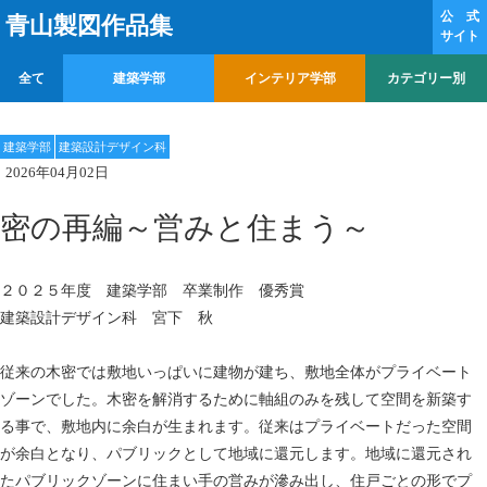
公 式
青山製図作品集
サイト
全て
建築学部
インテリア学部
カテゴリー別
建築学部
建築設計デザイン科
2026年04月02日
密の再編～営みと住まう～
２０２５年度 建築学部 卒業制作 優秀賞
建築設計デザイン科 宮下 秋
従来の木密では敷地いっぱいに建物が建ち、敷地全体がプライベート
ゾーンでした。木密を解消するために軸組のみを残して空間を新築す
る事で、敷地内に余白が生まれます。従来はプライベートだった空間
が余白となり、パブリックとして地域に還元します。地域に還元され
たパブリックゾーンに住まい手の営みが滲み出し、住戸ごとの形でプ