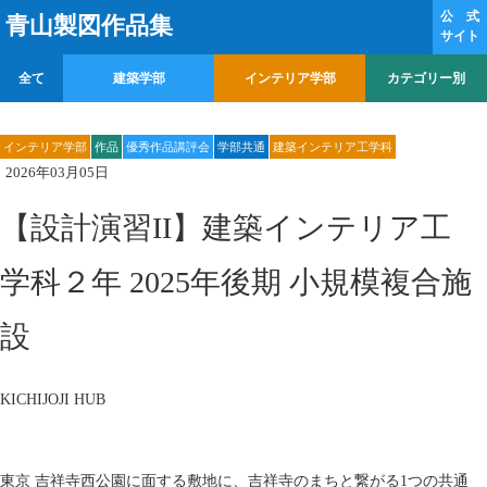
公 式
青山製図作品集
サイト
全て
建築学部
インテリア学部
カテゴリー別
インテリア学部
作品
優秀作品講評会
学部共通
建築インテリア工学科
2026年03月05日
【設計演習II】建築インテリア工
学科２年 2025年後期 小規模複合施
設
KICHIJOJI HUB
東京 吉祥寺西公園に面する敷地に、吉祥寺のまちと繋がる1つの共通