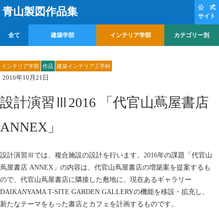
公 式
青山製図作品集
サイト
全て
建築学部
インテリア学部
カテゴリー別
インテリア学部
作品
建築インテリア工学科
2016年10月21日
設計演習Ⅲ2016 「代官山蔦屋書店
ANNEX」
設計演習Ⅲでは、複合施設の設計を行います。2016年の課題「代官山
蔦屋書店 ANNEX」の内容は、代官山蔦屋書店の増築案を提案するも
ので、代官山蔦屋書店に隣接した敷地に、現在あるギャラリー
DAIKANYAMA T-SITE GARDEN GALLERYの機能を移設・拡充し、
新たなテーマをもった書店とカフェを計画するものです。