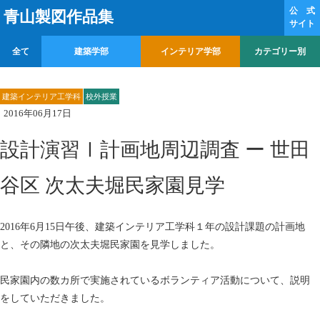
公 式
青山製図作品集
サイト
全て
建築学部
インテリア学部
カテゴリー別
建築インテリア工学科
校外授業
2016年06月17日
設計演習Ⅰ計画地周辺調査 ー 世田
谷区 次太夫堀民家園見学
2016年6月15日午後、建築インテリア工学科１年の設計課題の計画地
と、その隣地の次太夫堀民家園を見学しました。
民家園内の数カ所で実施されているボランティア活動について、説明
をしていただきました。