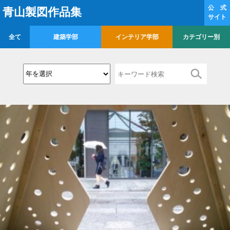
公 式
青山製図作品集
サイト
全て
建築学部
インテリア学部
カテゴリー別