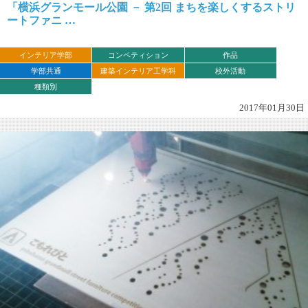
「横浜グランモール公園 － 第2回 まちを楽しくするストリ
ートファニ …
インテリア学部
コンペティション
作品
学部共通
建築インテリア工学科
校外活動
種類別
2017年01月30日