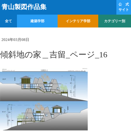
公 式
青山製図作品集
サイト
全て
建築学部
インテリア学部
カテゴリー別
2024年03月08日
傾斜地の家＿吉留_ページ_16