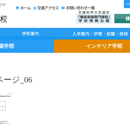
JA
プデ
校案内
入学案内・学費・就職・資格
築学部
インテリア学部
ージ_06