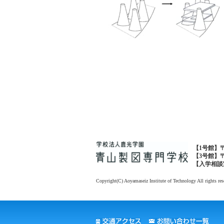
【1号館】〒1
【3号館】〒1
【入学相談室・広
Copyright(C) Aoyamaseiz Institute of Technology All rights res