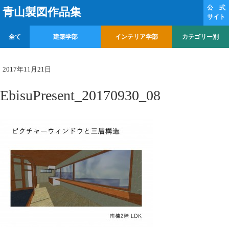
公 式
青山製図作品集
サイト
全て
建築学部
インテリア学部
カテゴリー別
2017年11月21日
EbisuPresent_20170930_08