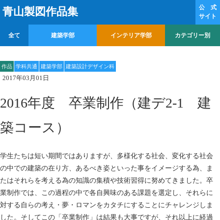
公 式
青山製図作品集
サイト
全て
建築学部
インテリア学部
カテゴリー別
作品
学科共通
建築学部
建築設計デザイン科
2017年03月01日
2016年度 卒業制作（建デ2-1 建
築コース）
学生たちは短い期間ではありますが、多様化する社会、変化する社会
の中での建築の在り方、あるべき姿といった事をイメージする為、ま
たはそれらを考える為の知識の集積や技術習得に努めてきました。卒
業制作では、この過程の中で各自興味のある課題を選定し、それらに
対する自らの考え・夢・ロマンをカタチにすることにチャレンジしま
した。そしてこの「卒業制作」は結果も大事ですが、それ以上に経過