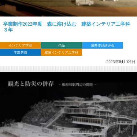
卒業制作2022年度 森に溶け込む 建築インテリア工学科
３年
インテリア学部
作品
優秀作品講評会
学部共通
建築インテリア工学科
2023年04月06日