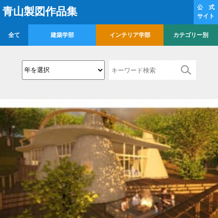
公 式
青山製図作品集
サイト
全て
建築学部
インテリア学部
カテゴリー別