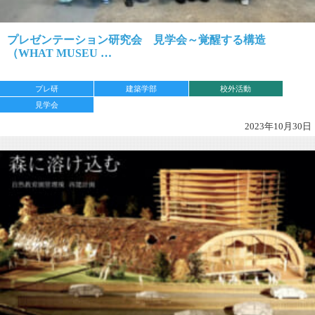
プレゼンテーション研究会 見学会～覚醒する構造
（WHAT MUSEU …
プレ研
建築学部
校外活動
見学会
2023年10月30日