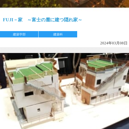
FUJI－家 ～富士の麓に建つ隠れ家～
建築学部
建築科
2024年03月08日