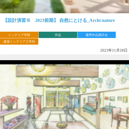
【設計演習Ⅲ 2023前期】 自然にとける_Archi-nature
インテリア学部
作品
優秀作品講評会
建築インテリア工学科
2023年11月28日