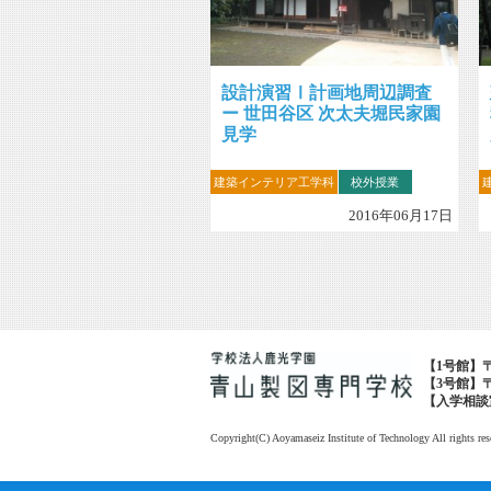
設計演習Ⅰ計画地周辺調査
ー 世田谷区 次太夫堀民家園
見学
建築インテリア工学科
校外授業
2016年06月17日
【1号館】〒1
【3号館】〒1
【入学相談室・広
Copyright(C) Aoyamaseiz Institute of Technology All rights res