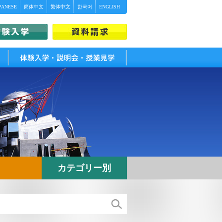
PANESE
簡体中文
繁体中文
한국어
ENGLISH
体験入学・説明会・授業見学
カテゴリー別