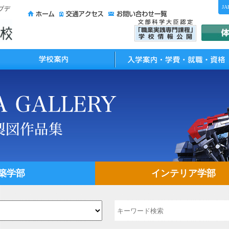
JA
プデ
校案内
入学案内・学費・就職・資格
築学部
インテリア学部