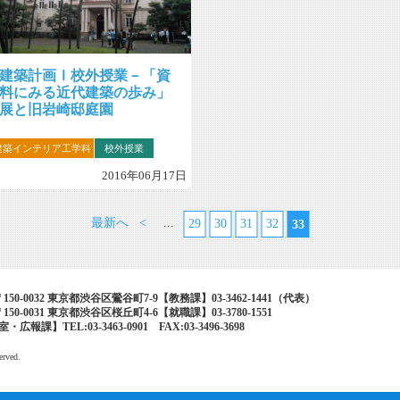
建築計画Ⅰ校外授業－「資
料にみる近代建築の歩み」
展と旧岩崎邸庭園
建築インテリア工学科
校外授業
2016年06月17日
最新へ
<
...
29
30
31
32
33
50-0032 東京都渋谷区鶯谷町7-9【教務課】03-3462-1441（代表）
50-0031 東京都渋谷区桜丘町4-6【就職課】03-3780-1551
報課】TEL:03-3463-0901 FAX:03-3496-3698
erved.