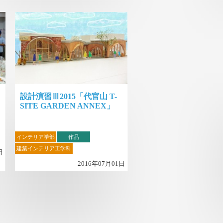
設計演習Ⅲ2015「代官山 T-
SITE GARDEN ANNEX」
インテリア学部
作品
建築インテリア工学科
日
2016年07月01日