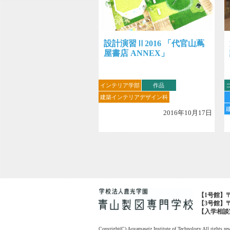
設計演習Ⅱ2016 「代官山蔦
屋書店 ANNEX」
インテリア学部
作品
建築インテリアデザイン科
2016年10月17日
【1号館】〒1
【3号館】〒1
【入学相談室・広
Copyright(C) Aoyamaseiz Institute of Technology All rights res