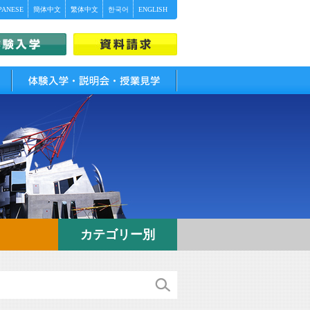
PANESE
簡体中文
繁体中文
한국어
ENGLISH
体験入学・説明会・授業見学
カテゴリー別