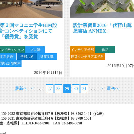
第３回マロニエ学生BIM設
設計演習Ⅲ2016 「代官山蔦
計コンペティションにて
屋書店 ANNEX」
「優秀賞」を受賞
コンペティション
プレ研
インテリア学部
作品
学科共通
学部共通
建築学部
建築インテリア工学科
建築設計研究科
2016年10月07
2016年10月17日
最新へ
<
...
...
>
最初へ
27
28
30
31
29
50-0032 東京都渋谷区鶯谷町7-9【教務課】03-3462-1441（代表）
50-0031 東京都渋谷区桜丘町4-6【就職課】03-3780-1551
報課】TEL:03-3463-0901 FAX:03-3496-3698
erved.