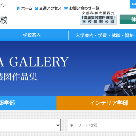
JA
プデ
校案内
入学案内・学費・就職・資格
築学部
インテリア学部