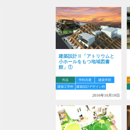
建築設計Ⅱ「アトリウムと
小ホールをもつ地域図書
館」①
作品
学科共通
建築学部
建築工学科
建築設計デザイン科
2016年10月19日